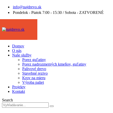
info@najdrevo.sk
Pondelok - Piatok 7:00 - 15:30 / Sobota - ZATVORENÉ
Domov
O nás
Naše služby
Porez guľatiny
Porez nadrozmerných kmeňov, guľatiny
Palivové drevo
Stavebné rezivo
Krov na mieru
Výroba paliet
Projekty
Kontakt
Search