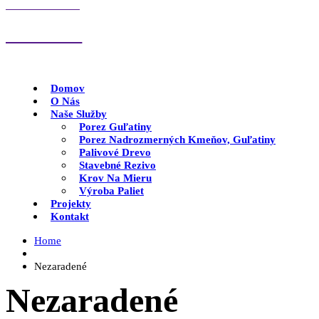
ZAVOLAJTE NÁM
0907 790 977
Domov
O Nás
Naše Služby
Porez Guľatiny
Porez Nadrozmerných Kmeňov, Guľatiny
Palivové Drevo
Stavebné Rezivo
Krov Na Mieru
Výroba Paliet
Projekty
Kontakt
Home
Nezaradené
Nezaradené